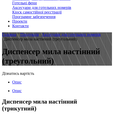
Готельні фени
Аксесуари для готельних номерів
Кіоск самостійної реєстрації
Програмне забезпечення
Проекти
Контакти
Головна
Продукція
Аксесуари для готельних номерів
Диспенсер мила настінний (треугольний)
Диспенсер мила настінний
(треугольний)
Дізнатись вартість
Опис
Опис
Диспенсер мила настінний
(трикутний)