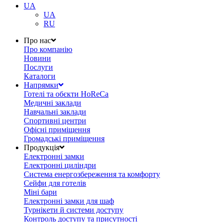
UA
UA
RU
Про нас
Про компанію
Новини
Послуги
Каталоги
Напрямки
Готелі та обєкти HoReCa
Медичні заклади
Навчальні заклади
Спортивні центри
Офісні приміщення
Громадські приміщення
Продукція
Електронні замки
Електронні циліндри
Система енергозбереження та комфорту
Сейфи для готелів
Міні бари
Електронні замки для шаф
Турнікети й системи доступу
Контроль доступу та присутності