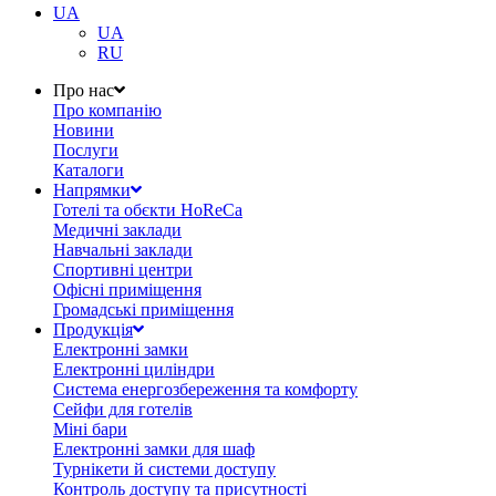
UA
UA
RU
Про нас
Про компанію
Новини
Послуги
Каталоги
Напрямки
Готелі та обєкти HoReCa
Медичні заклади
Навчальні заклади
Спортивні центри
Офісні приміщення
Громадські приміщення
Продукція
Електронні замки
Електронні циліндри
Система енергозбереження та комфорту
Сейфи для готелів
Міні бари
Електронні замки для шаф
Турнікети й системи доступу
Контроль доступу та присутності