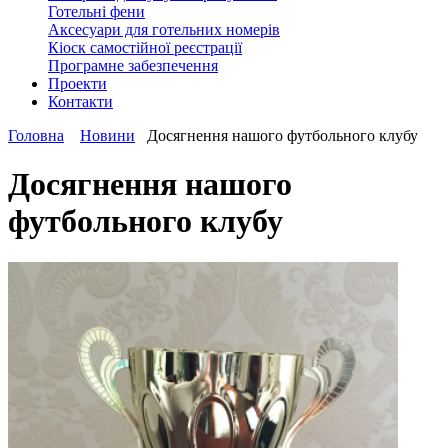
Готельні фени
Аксесуари для готельних номерів
Кіоск самостійної реєстрації
Програмне забезпечення
Проекти
Контакти
Головна
Новини
Досягнення нашого футбольного клубу
Досягнення нашого
футбольного клубу