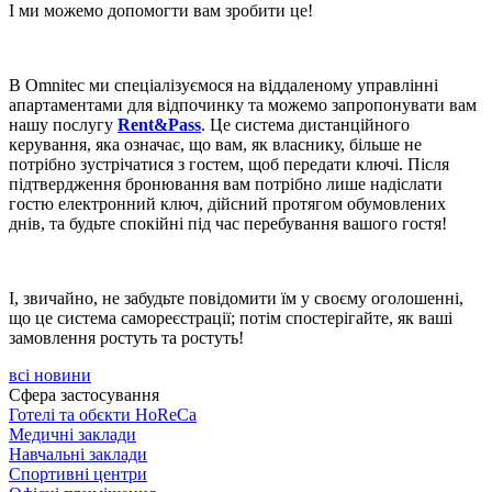
І ми можемо допомогти вам зробити це!
В Omnitec ми спеціалізуємося на віддаленому управлінні
апартаментами для відпочинку та можемо запропонувати вам
нашу послугу
Rent&Pass
. Це система дистанційного
керування, яка означає, що вам, як власнику, більше не
потрібно зустрічатися з гостем, щоб передати ключі. Після
підтвердження бронювання вам потрібно лише надіслати
гостю електронний ключ, дійсний протягом обумовлених
днів, та будьте спокійні під час перебування вашого гостя!
І, звичайно, не забудьте повідомити їм у своєму оголошенні,
що це система самореєстрації; потім спостерігайте, як ваші
замовлення ростуть та ростуть!
всі новини
Сфера застосування
Готелі та обєкти HoReCa
Медичні заклади
Навчальні заклади
Спортивні центри