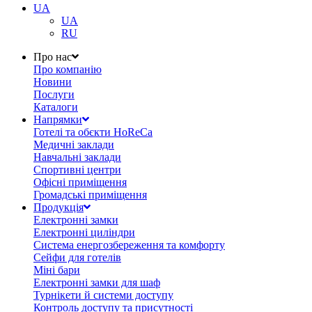
UA
UA
RU
Про нас
Про компанію
Новини
Послуги
Каталоги
Напрямки
Готелі та обєкти HoReCa
Медичні заклади
Навчальні заклади
Спортивні центри
Офісні приміщення
Громадські приміщення
Продукція
Електронні замки
Електронні циліндри
Система енергозбереження та комфорту
Сейфи для готелів
Міні бари
Електронні замки для шаф
Турнікети й системи доступу
Контроль доступу та присутності