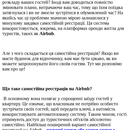
розкладу ваших гостей? Іноді вам доводиться повністю
змінювати плани, витрачаючи ваш час, тому що їхня поїздка
затягнулася і ви не змогли зустрітися в обумовлений час? На
якийсь час ці проблеми значною мірою залишилися у
минулому завдяки самостійній реєстрації. Ця система
використовується, зокрема, на платформах оренди житла для
туристів, таких як
Airbnb
.
Але з чого складається ця самостійна реєстрація? Якщо ви
маєте будинок для відпочинку, вам має бути цікаво, як ви
можете запропонувати його своїм гостям. Тут ми розповімо
вам про це!
Що таке самостійна реєстрація на Airbnb?
В основному вона полягає у спрощенні заїзду гостей у
квартиру. Це означає, що власникам не потрібно особисто
зустрічати своїх гостей, щоб передати ключі, а натомість
використовувати автоматизовану систему. Таким чином, гості
отримують доступ до туристичних об'єктів абсолютно
самостійно. Найбільш поширений варіант самостійної
реєстрації на Airbnb –
розумні замки або замки замки з