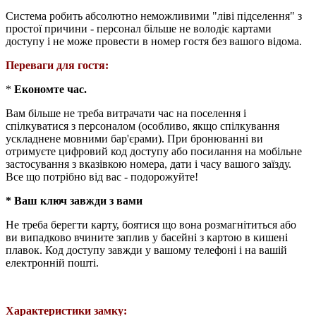
Система робить абсолютно неможливими "ліві підселення" з
простої причини - персонал більше не володіє картами
доступу і не може провести в номер гостя без вашого відома.
Переваги для гостя:
*
Економте час.
Вам більше не треба витрачати час на поселення і
спілкуватися з персоналом (особливо, якщо спілкування
ускладнене мовними бар'єрами). При бронюванні ви
отримуєте цифровий код доступу або посилання на мобільне
застосування з вказівкою номера, дати і часу вашого заїзду.
Все що потрібно від вас - подорожуйте!
* Ваш ключ завжди з вами
Не треба берегти карту, боятися що вона розмагнітиться або
ви випадково вчините заплив у басейні з картою в кишені
плавок. Код доступу завжди у вашому телефоні і на вашій
електронній пошті.
Характеристики замку: