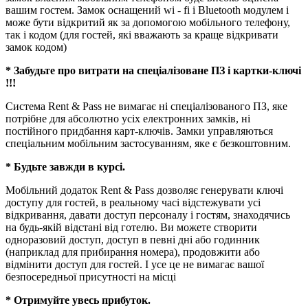
вашим гостем. Замок оснащений wi - fi і Bluetooth модулем і
може бути відкритий як за допомогою мобільного телефону,
так і кодом (для гостей, які вважають за краще відкривати
замок кодом)
* Забудьте про витрати на спеціалізоване ПЗ і картки-ключі
!!!
Система Rent & Pass не вимагає ні спеціалізованого ПЗ, яке
потрібне для абсолютно усіх електронних замків, ні
постійного придбання карт-ключів. Замки управляються
спеціальним мобільним застосуванням, яке є безкоштовним.
* Будьте завжди в курсі.
Мобільний додаток Rent & Pass дозволяє генерувати ключі
доступу для гостей, в реальному часі відстежувати усі
відкривання, давати доступ персоналу і гостям, знаходячись
на будь-якій відстані від готелю. Ви можете створити
одноразовий доступ, доступ в певні дні або годинник
(наприклад для прибирання номера), продовжити або
відмінити доступ для гостей. І усе це не вимагає вашої
безпосередньої присутності на місці
* Отримуйте увесь прибуток.