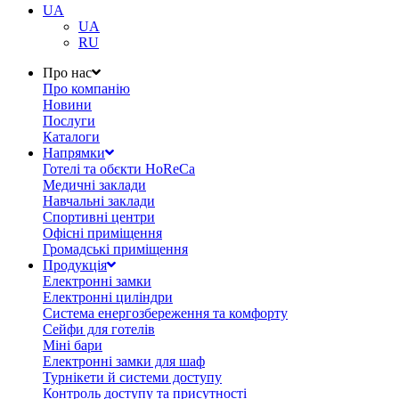
UA
UA
RU
Про нас
Про компанію
Новини
Послуги
Каталоги
Напрямки
Готелі та обєкти HoReCa
Медичні заклади
Навчальні заклади
Спортивні центри
Офісні приміщення
Громадські приміщення
Продукція
Електронні замки
Електронні циліндри
Система енергозбереження та комфорту
Сейфи для готелів
Міні бари
Електронні замки для шаф
Турнікети й системи доступу
Контроль доступу та присутності