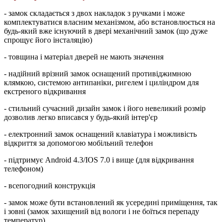
- замок складається з двох накладок з ручками і може
комплектуватися власним механізмом, або встановлюється на
будь-який вже існуючий в двері механічний замок (що дуже
спрощує його інсталяцію)
- товщина і матеріал дверей не мають значення
- надійний врізний замок оснащений противіджимною
клямкою, системою антипаніки, ригелем і циліндром для
екстреного відкривання
- стильний сучасний дизайн замок і його невеликий розмір
дозволив легко вписався у будь-який інтер'єр
- електронний замок оснащений клавіатура і можливість
відкриття за допомогою мобільний телефон
- підтримує Android 4.3/IOS 7.0 і вище (для відкривання
телефоном)
- всепогодний конструкція
- замок може бути встановлений як усередині приміщення, так
і зовні (замок захищений від вологи і не боїться перепаду
температур)