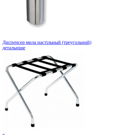
Диспенсер мила настільный (треугольний)
детальніше