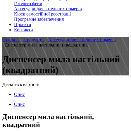
Готельні фени
Аксесуари для готельних номерів
Кіоск самостійної реєстрації
Програмне забезпечення
Проекти
Контакти
Головна
Продукція
Аксесуари для готельних номерів
Диспенсер мила настільний (квадратний)
Диспенсер мила настільний
(квадратний)
Дізнатись вартість
Опис
Опис
Диспенсер мила настільний,
квадратний