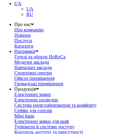
UA
UA
RU
Про нас
Про компанію
Новини
Послуги
Каталоги
Напрямки
Готелі та обєкти HoReCa
Медичні заклади
Навчальні заклади
Спортивні центри
Офісні приміщення
Громадські приміщення
Продукція
Електронні замки
Електронні циліндри
Система енергозбереження та комфорту
Сейфи для готелів
Міні бари
Електронні замки для шаф
Турнікети й системи доступу
Контроль доступу та присутності