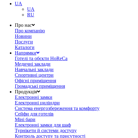
UA
UA
RU
Про нас
Про компанію
Новини
Послуги
Каталоги
Напрямки
Готелі та обєкти HoReCa
Медичні заклади
Навчальні заклади
Спортивні центри
Офісні приміщення
Громадські приміщення
Продукція
Електронні замки
Електронні циліндри
Система енергозбереження та комфорту
Сейфи для готелів
Міні бари
Електронні замки для шаф
Турнікети й системи доступу
Контроль доступу та присутності