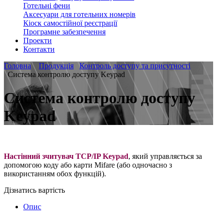
Готельні фени
Аксесуари для готельних номерів
Кіоск самостійної реєстрації
Програмне забезпечення
Проекти
Контакти
Головна
Продукція
Контроль доступу та присутності
Система контролю доступу Keypad
Система контролю доступу
Keypad
Настінний зчитувач TCP/IP Keypad
, який управляється за
допомогою коду або карти Mifare (або одночасно з
використанням обох функцій).
Дізнатись вартість
Опис