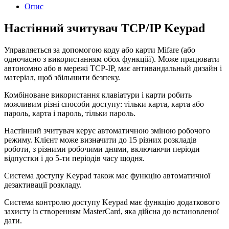
Опис
Настінний зчитувач TCP/IP Keypad
Управляється за допомогою коду або карти Mifare (або
одночасно з використанням обох функцій). Може працювати
автономно або в мережі TCP-IP, має антивандальный дизайн і
матеріал, щоб збільшити безпеку.
Комбіноване використання клавіатури і карти робить
можливим різні способи доступу: тільки карта, карта або
пароль, карта і пароль, тільки пароль.
Настінний зчитувач керує автоматичною зміною робочого
режиму. Клієнт може визначити до 15 різних розкладів
роботи, з різними робочими днями, включаючи періоди
відпустки і до 5-ти періодів часу щодня.
Система доступу Keypad також має функцію автоматичної
дезактивації розкладу.
Система контролю доступу Keypad має функцію додаткового
захисту із створенням MasterCard, яка дійсна до встановленої
дати.