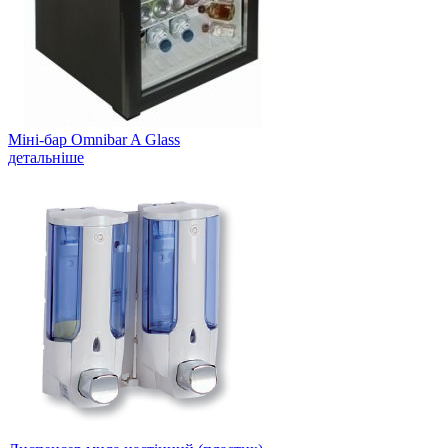
Міні-бар Omnibar A Glass
детальніше