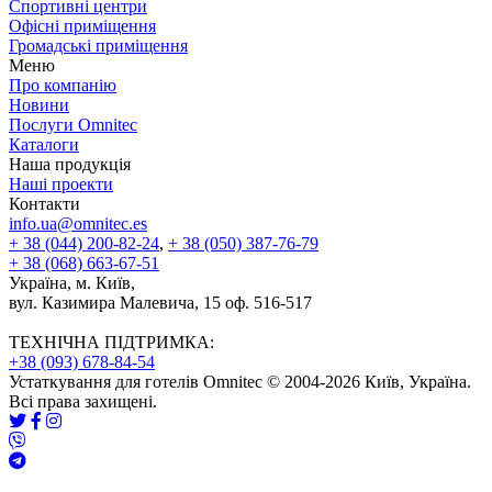
Спортивні центри
Офісні приміщення
Громадські приміщення
Меню
Про компанію
Новини
Послуги Omnitec
Каталоги
Наша продукція
Наші проекти
Контакти
info.ua@omnitec.es
+ 38 (044) 200-82-24
,
+ 38 (050) 387-76-79
+ 38 (068) 663-67-51
Україна, м. Київ,
вул. Казимира Малевича, 15 оф. 516-517
ТЕХНІЧНА ПІДТРИМКА:
+38 (093) 678-84-54
Устаткування для готелів Omnitec © 2004-2026 Київ, Україна.
Всі права захищені.