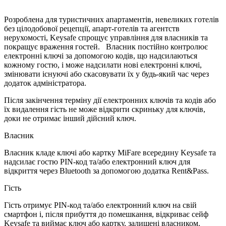
Розроблена для туристичних апартаментів, невеликих готелів
без цілодобової рецепції, апарт-готелів та агентств
нерухомості, Keysafe спрощує управління для власників та
покращує враження гостей. Власник постійно контролює
електронні ключі за допомогою кодів, що надсилаються
кожному гостю, і може надсилати нові електронні ключі,
змінювати існуючі або скасовувати їх у будь-який час через
додаток адміністратора.
Після закінчення терміну дії електронних ключів та кодів або
їх видалення гість не може відкрити скриньку для ключів,
доки не отримає інший дійсний ключ.
Власник
Власник кладе ключі або картку MiFare всередину Keysafe та
надсилає гостю PIN-код та/або електронний ключ для
відкриття через Bluetooth за допомогою додатка Rent&Pass.
Гість
Гість отримує PIN-код та/або електронний ключ на свій
смартфон і, після прибуття до помешкання, відкриває сейф
Keysafe та виймає ключ або картку, залишені власником.