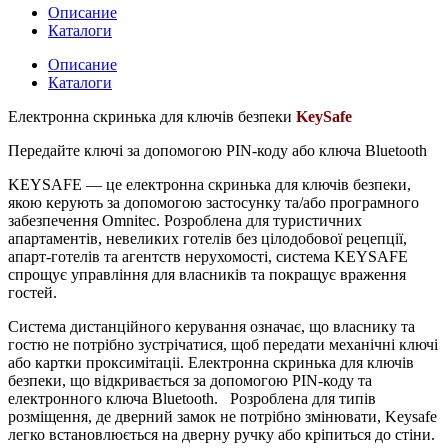
Описание
Каталоги
Описание
Каталоги
Електронна скринька для ключів безпеки
KeySafe
Передайте ключі за допомогою PIN-коду або ключа Bluetooth
KEYSAFE — це електронна скринька для ключів безпеки,
якою керують за допомогою застосунку та/або програмного
забезпечення Omnitec. Розроблена для туристичних
апартаментів, невеликих готелів без цілодобової рецепції,
апарт-готелів та агентств нерухомості, система KEYSAFE
спрощує управління для власників та покращує враження
гостей.
Система дистанційного керування означає, що власнику та
гостю не потрібно зустрічатися, щоб передати механічні ключі
або картки проксимітаціі. Електронна скринька для ключів
безпеки, що відкривається за допомогою PIN-коду та
електронного ключа Bluetooth. Розроблена для типів
розміщення, де дверний замок не потрібно змінювати, Keysafe
легко встановлюється на дверну ручку або кріпиться до стіни.