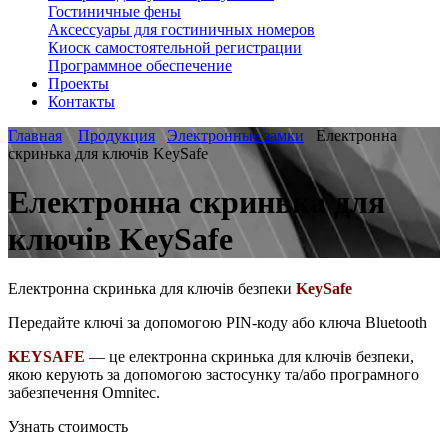
Гостиничные фены
Аксессуары для гостиничных номеров
Киоск самостоятельной регистрации
Программное обеспечение
Проекты
Контакты
Главная
Продукция
Электронные замки
Електронна
скринька для ключів KeySafe
Електронна скринька для
ключів KeySafe
Електронна скринька для ключів безпеки
KeySafe
Передайте ключі за допомогою PIN-коду або ключа Bluetooth
KEYSAFE
— це електронна скринька для ключів безпеки,
якою керують за допомогою застосунку та/або програмного
забезпечення Omnitec.
Узнать стоимость