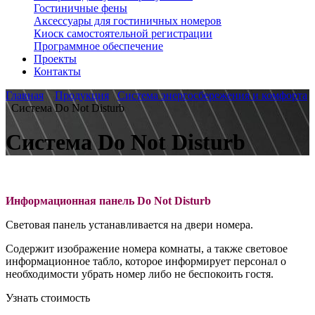
Гостиничные фены
Аксессуары для гостиничных номеров
Киоск самостоятельной регистрации
Программное обеспечение
Проекты
Контакты
Главная
Продукция
Система энергосбережения и комфорта
Система Do Not Disturb
Система Do Not Disturb
Информационная панель Do Not Disturb
Световая панель устанавливается на двери номера.
Содержит изображение номера комнаты, а также световое
информационное табло, которое информирует персонал о
необходимости убрать номер либо не беспокоить гостя.
Узнать стоимость