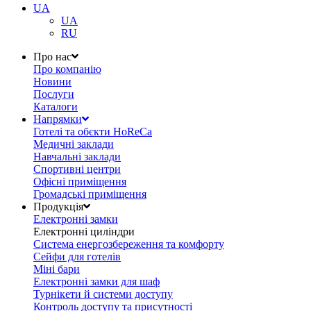
UA
UA
RU
Про нас
Про компанію
Новини
Послуги
Каталоги
Напрямки
Готелі та обєкти HoReCa
Медичні заклади
Навчальні заклади
Спортивні центри
Офісні приміщення
Громадські приміщення
Продукція
Електронні замки
Електронні циліндри
Система енергозбереження та комфорту
Сейфи для готелів
Міні бари
Електронні замки для шаф
Турнікети й системи доступу
Контроль доступу та присутності