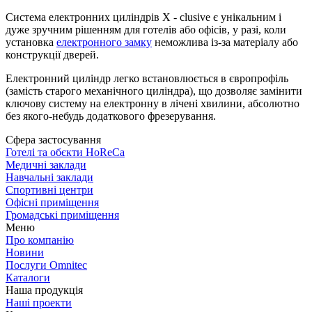
Система електронних циліндрів X - clusive є унікальним і
дуже зручним рішенням для готелів або офісів, у разі, коли
установка
електронного замку
неможлива із-за матеріалу або
конструкції дверей.
Електронний циліндр легко встановлюється в європрофіль
(замість старого механічного циліндра), що дозволяє замінити
ключову систему на електронну в лічені хвилини, абсолютно
без якого-небудь додаткового фрезерування.
Сфера застосування
Готелі та обєкти HoReCa
Медичні заклади
Навчальні заклади
Спортивні центри
Офісні приміщення
Громадські приміщення
Меню
Про компанію
Новини
Послуги Omnitec
Каталоги
Наша продукція
Наші проекти