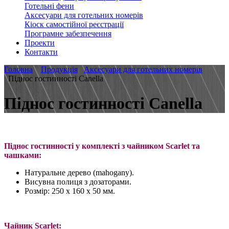
Готельні фени
Аксесуари для готельних номерів
Кіоск самостійної реєстрації
Програмне забезпечення
Проекти
Контакти
Головна
Продукція
Аксесуари для готельних номерів
Піднос гостинності Canella
Піднос гостинності Canella
Піднос гостинності у комплекті з чайником Scarlet та
чашками:
Натуральне дерево (mahogany).
Висувна полиця з дозаторами.
Розмір: 250 х 160 х 50 мм.
Чайник Scarlet: