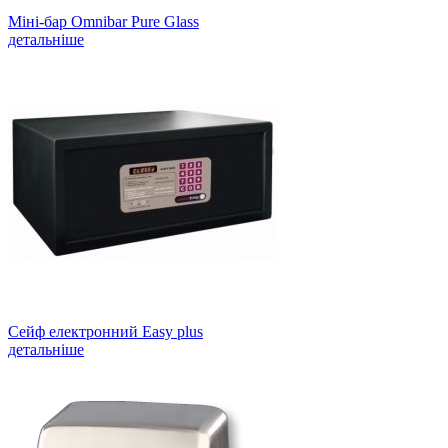
Міні-бар Omnibar Pure Glass
детальніше
Сейф електронний Easy plus
детальніше