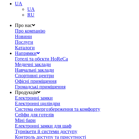
UA
UA
RU
Про нас
Про компанію
Новини
Послуги
Каталоги
Напрямки
Готелі та обєкти HoReCa
Медичні заклади
Навчальні заклади
Спортивні центри
Офісні приміщення
Громадські приміщення
Продукція
Електронні замки
Електронні циліндри
Система енергозбереження та комфорту
Сейфи для готелів
Міні бари
Електронні замки для шаф
Турнікети й системи доступу
Контроль доступу та присутності