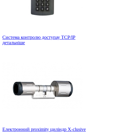
Система контролю доступау TCP/IP
детальніше
Електронний proximity циліндр X-clusive