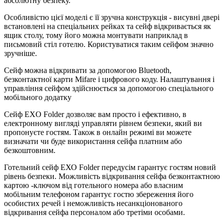
абсолютну безпеку.
Особливістю цієї моделі є її зручна конструкція - висувні двері
встановлені на спеціальних рейках та сейф відкривається як
ящик столу, тому його можна монтувати наприклад в
письмовий стіл готелю. Користуватися таким сейфом значно
зручніше.
Сейф можна відкривати за допомогою Bluetooth,
безконтактної карти Mifare і цифрового коду. Налаштування і
управління сейфом здійснюється за допомогою спеціального
мобільного додатку
Сейф EXO Folder дозволяє вам просто і ефективно, в
електронному вигляді управляти рівнем безпеки, який ви
пропонуєте гостям. Також в онлайн режимі ви можете
визначати чи буде використання сейфа платним або
безкоштовним.
Готельний сейф EХО Folder передусім гарантує гостям новий
рівень безпеки. Можливість відкривання сейфа безконтактною
картою -ключом від готельного номера або власним
мобільним телефоном гарантує гостю збереження його
особистих речей і неможливість несанкціонованого
відкривання сейфа персоналом або третіми особами.