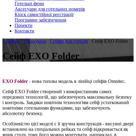
Готельні фени
Аксесуари для готельних номерів
Кіоск самостійної реєстрації
Програмне забезпечення
Проекти
Контакти
Головна
Продукція
Сейфи для готелів
Сейф EXO Folder
Сейф EXO Folder
EXO Folder
- нова топова модель в лінійці сейфів Omnitec.
Сейф EXO Folder створений з використанням самих
передових технологій, що забезпечують максимальну безпеку
і контроль. Завдяки новітнім технологіям сейф устаткований
новітніми готельними функціями, що забезпечують
абсолютну безпеку.
Особливістю цієї моделі є її зручна конструкція - висувні двері
встановлені на спеціальних рейках та сейф відкривається як
ящик столу, тому його можна монтувати, наприклад, в