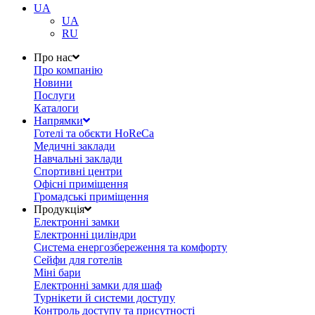
UA
UA
RU
Про нас
Про компанію
Новини
Послуги
Каталоги
Напрямки
Готелі та обєкти HoReCa
Медичні заклади
Навчальні заклади
Спортивні центри
Офісні приміщення
Громадські приміщення
Продукція
Електронні замки
Електронні циліндри
Система енергозбереження та комфорту
Сейфи для готелів
Міні бари
Електронні замки для шаф
Турнікети й системи доступу
Контроль доступу та присутності