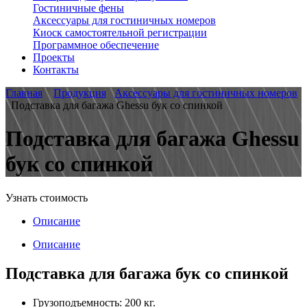
Гостиничные фены
Аксессуары для гостиничных номеров
Киоск самостоятельной регистрации
Программное обеспечение
Проекты
Контакты
Главная
Продукция
Аксессуары для гостиничных номеров
Подставка для багажа Ghessu бук со спинкой
Подставка для багажа Ghessu
бук со спинкой
Узнать стоимость
Описание
Описание
Подставка для багажа бук со спинкой
Грузоподъемность: 200 кг.