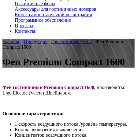
Гостиничные фены
Аксессуары для гостиничных номеров
Киоск самостоятельной регистрации
Программное обеспечение
Проекты
Контакты
Главная
Продукция
Гостиничные фены
Фен Premium
Compact 1600
Фен Premium Compact 1600
Фен гостиничный Premium Compact 1600
, производство
Ligo Electric (Valera) Швейцария.
Основные характеристики:
1 скорость воздушного потока /уровень температуры.
Кнопка включения /выключения.
Концентратор воздушного потока.